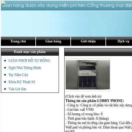
Trang chủ
Gian hàng
Giới thiệu
Dịch vụ
Danh mục sản phẩm
GIÀN PHƠI ĐỒ TỰ ĐỘNG
Ngôi Nhà Thông Minh
Tay Nắm Cửa
Khóa Kỹ Thuật Số
Ván Lót Sàn
(Click vào để xem ảnh to)
Thông tin sản phẩm LOBBY PHONE:
- Công ty: Công ty cổ phần và vật liệu xây dự
- Giá bán: call VNĐ
- Số lượng có trong kho: 0
- Thời gian bảo hành: 0 (tháng)
- Thông tin mô tả riêng của gian hàng: Gọi đến
Wall pad và phòng bảo vệ. Đàm thoại qua Wall
thẻ RF