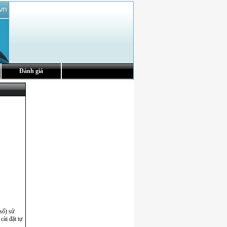
Đánh giá
số) sử
cài đặt tự