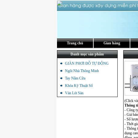
Trang chủ
Gian hàng
Danh mục sản phẩm
GIÀN PHƠI ĐỒ TỰ ĐỘNG
Ngôi Nhà Thông Minh
Tay Nắm Cửa
Khóa Kỹ Thuật Số
Ván Lót Sàn
(Click và
Thông t
- Công t
- Giá b
- Số lượn
- Thời gi
- Thông 
dụng card
đồng, ng