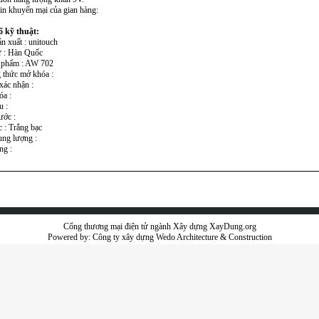
tin khuyến mại của gian hàng:
 kỹ thuật:
n xuất : unitouch
ứ : Hàn Quốc
 phẩm : AW 702
 thức mở khóa :
xác nhận :
óa :
u :
ước :
 : Trắng bạc
ung lượng :
ng :
Cổng thương mại điện tử ngành Xây dựng XayDung.org
Powered by:
Công ty xây dựng
Wedo Architecture & Construction