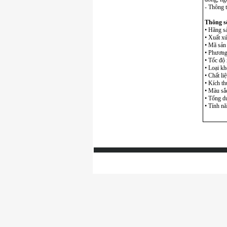
- Thông 
Thông số
• Hãng sả
• Xuất x
• Mã sản
• Phương
• Tốc độ 
• Loại kh
• Chất liệ
• Kích th
• Màu sắc
• Tổng d
• Tính nă