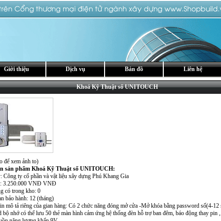
Giới thiệu
Dịch vụ
Bản đồ
Liên hệ
Khoá Kỹ Thuật số UNITOUCH
o để xem ảnh to)
in sản phẩm Khoá Kỹ Thuật số UNITOUCH:
y: Công ty cổ phần và vật liệu xây dựng Phú Khang Gia
án: 3.250.000 VNĐ VNĐ
g có trong kho: 0
an bảo hành: 12 (tháng)
tin mô tả riêng của gian hàng: Có 2 chức năng đóng mở cửa -Mở khóa bằng password số(4-12 
 bộ nhớ có thể lưu 50 thẻ màn hình cảm ứng hệ thống đèn hỗ trợ ban đêm, báo động thay pin , 
uồn năng lượng khẩn 9V.