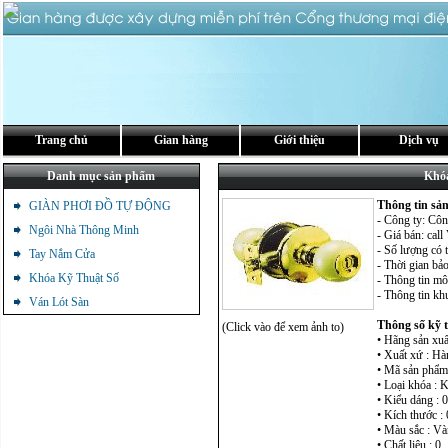
Trang chủ
Gian hàng
Giới thiệu
Dịch vụ
Danh mục sản phẩm
Khó
Thông tin s
GIÀN PHƠI ĐỒ TỰ ĐỘNG
- Công ty: Côn
Ngôi Nhà Thông Minh
- Giá bán: cal
- Số lượng có 
Tay Nắm Cửa
- Thời gian bảo
Khóa Kỹ Thuật Số
- Thông tin mô 
- Thông tin kh
Ván Lót Sàn
Thông số kỹ 
(Click vào để xem ảnh to)
• Hãng sản xu
• Xuất xứ : H
• Mã sản phẩ
• Loại khóa : 
• Kiểu dáng : 0
• Kích thước : 
• Màu sắc : V
• Chất liệu : 0